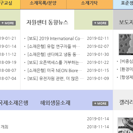
자원센터 동향뉴스
보도
19-01-21
[보도] 2019 International Compilation of Human Research Standards 공개
2019-02-11
19-01-14
[소재은행] 유럽 연구자들 바이오뱅크로 암에 맞서다
2019-02-07
18-11-12
[소재은행] 샌디에고 냉동 동물원, 전 세계 멸종 위기종에 희망을 제공
2019-01-30
[비중심
18-09-19
[보도] 오픈액세스를 거부하는 Elsevier를 떠나는 저널 에디터들
2019-01-22
[환경미
18-08-07
[소재은행] 미국 NEON Biorepository
2019-01-15
[항생제
18-07-04
[보도] 유전자원 관련, 더 많은 규칙을 공포한 중국
2019-01-09
갤러
국제소재은행
해외생물소재
2019-01-14
 개최
2018-11-14